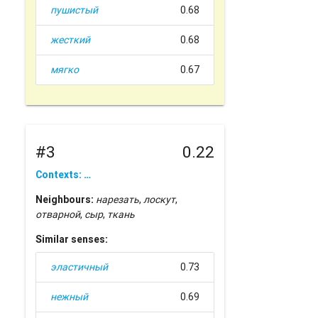
пушистый
0.68
жесткий
0.68
мягко
0.67
#3
0.22
Contexts: …
Neighbours:
нарезать
,
лоскут
,
отварной
,
сыр
,
ткань
Similar senses:
эластичный
0.73
нежный
0.69