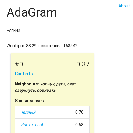
About
AdaGram
Word ipm: 83.29, occurrences: 168542.
#0
0.37
Contexts: …
Neighbours:
хокмун
,
рука
,
свет
,
сверкнуть
,
обвивать
Similar senses:
теплый
0.70
бархатный
0.68