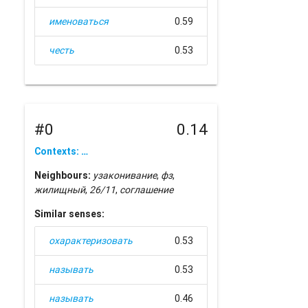
именоваться
0.59
честь
0.53
#0
0.14
Contexts: …
Neighbours:
узаконивание
,
фз
,
жилищный
,
26/11
,
соглашение
Similar senses:
охарактеризовать
0.53
называть
0.53
называть
0.46