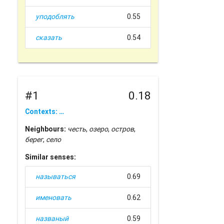
уподоблять
0.55
сказать
0.54
#1
0.18
Contexts: …
Neighbours:
честь
,
озеро
,
остров
,
берег
,
село
Similar senses:
называться
0.69
именовать
0.62
названый
0.59