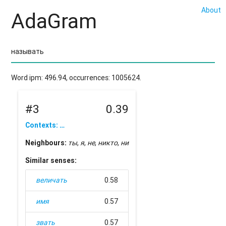
About
AdaGram
Word ipm: 496.94, occurrences: 1005624.
#3
0.39
Contexts: …
Neighbours:
ты
,
я
,
не
,
никто
,
ни
Similar senses:
величать
0.58
имя
0.57
звать
0.57