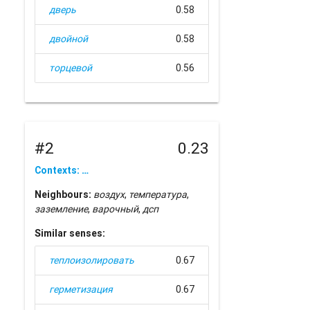
дверь
0.58
двойной
0.58
торцевой
0.56
#2
0.23
Contexts: …
Neighbours:
воздух
,
температура
,
заземление
,
варочный
,
дсп
Similar senses:
теплоизолировать
0.67
герметизация
0.67