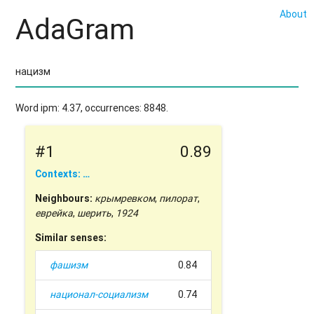
About
AdaGram
Word ipm: 4.37, occurrences: 8848.
#1
0.89
Contexts: …
Neighbours:
крымревком
,
пилорат
,
еврейка
,
шерить
,
1924
Similar senses:
фашизм
0.84
национал-социализм
0.74