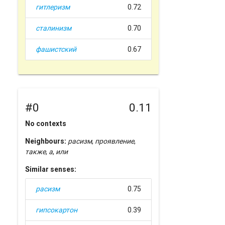
гитлеризм
0.72
сталинизм
0.70
фашистский
0.67
#0
0.11
No contexts
Neighbours:
расизм
,
проявление
,
также
,
а
,
или
Similar senses:
расизм
0.75
гипсокартон
0.39