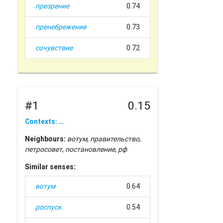
презрение
0.74
пренебрежение
0.73
сочувствие
0.72
#1
0.15
Contexts: …
Neighbours:
вотум
,
правительство
,
петросовет
,
постановление
,
рф
Similar senses:
вотум
0.64
роспуск
0.54