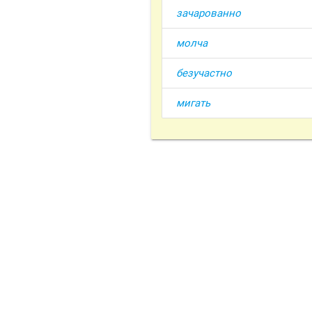
зачарованно
молча
безучастно
мигать