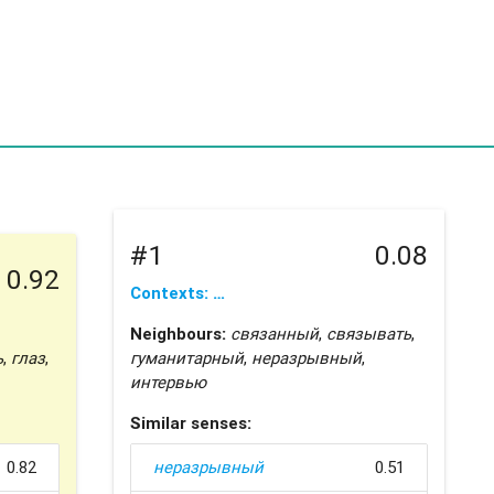
#1
0.08
0.92
Contexts: …
Neighbours:
связанный
,
связывать
,
ь
,
глаз
,
гуманитарный
,
неразрывный
,
интервью
Similar senses:
0.82
неразрывный
0.51