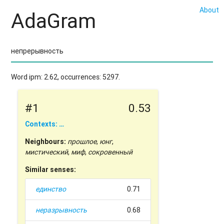
About
AdaGram
Word ipm: 2.62, occurrences: 5297.
#1
0.53
Contexts: …
Neighbours:
прошлое
,
юнг
,
мистический
,
миф
,
сокровенный
Similar senses:
единство
0.71
неразрывность
0.68