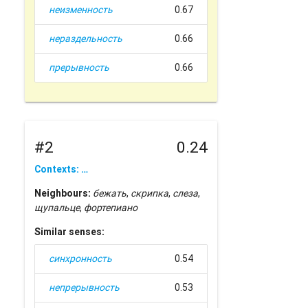
неизменность
0.67
нераздельность
0.66
прерывность
0.66
#2
0.24
Contexts: …
Neighbours:
бежать
,
скрипка
,
слеза
,
щупальце
,
фортепиано
Similar senses:
синхронность
0.54
непрерывность
0.53