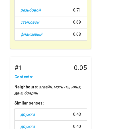
резьбовой
0.71
стыковой
0.69
фланцевый
0.68
#1
0.05
Contexts: …
Neighbours:
эгвейн
,
мотнуть
,
няня
,
да-а
,
боярин
Similar senses:
дружка
0.43
дружка
0.40