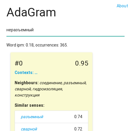
About
AdaGram
Word ipm: 0.18, occurrences: 365.
#0
0.95
Contexts: …
Neighbours:
соединение
,
разъемный
,
сварной
,
гидроизоляция
,
конструкция
Similar senses:
разъемный
0.74
сварной
0.72