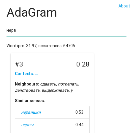
About
AdaGram
Word ipm: 31.97, occurrences: 64705.
#3
0.28
Contexts: …
Neighbours:
сдавать
,
потрепать
,
действовать
,
выдерживать
,
у
Similar senses:
нервишки
0.53
нервы
0.44