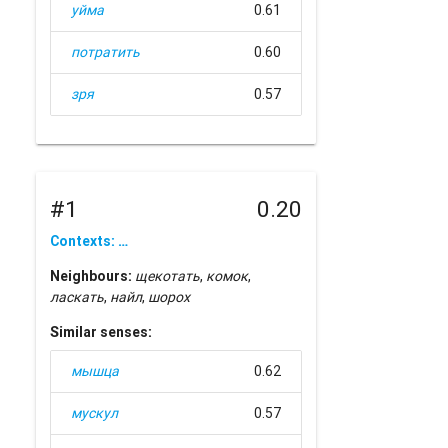
уйма
0.61
потратить
0.60
зря
0.57
#1
0.20
Contexts: …
Neighbours:
щекотать
,
комок
,
ласкать
,
найл
,
шорох
Similar senses:
мышца
0.62
мускул
0.57