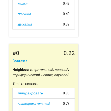
мозги
0.43
психика
0.40
дыхалка
0.39
#0
0.22
Contexts: …
Neighbours:
зрительный
,
лицевой
,
периферический
,
неврит
,
слуховой
Similar senses:
иннервировать
0.80
глазодвигательный
0.78