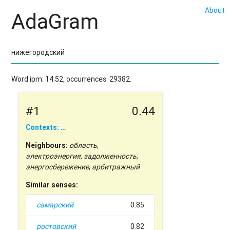
About
AdaGram
Word ipm: 14.52, occurrences: 29382.
#1
0.44
Contexts: …
Neighbours:
область
,
электроэнергия
,
задолженность
,
энергосбережение
,
арбитражный
Similar senses:
самарский
0.85
ростовский
0.82