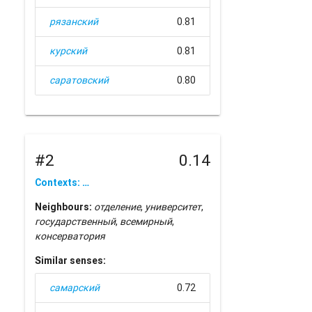
рязанский
0.81
курский
0.81
саратовский
0.80
#2
0.14
Contexts: …
Neighbours:
отделение
,
университет
,
государственный
,
всемирный
,
консерватория
Similar senses:
самарский
0.72