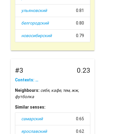
ульяновский
0.81
белгородский
0.80
новосибирский
0.79
#3
0.23
Contexts: …
Neighbours:
себя
,
кафе
,
тем
,
жж
,
футболка
Similar senses:
самарский
0.65
ярославский
0.62