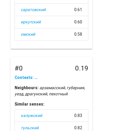
саратовский
0.61
иркутский
0.60
омский
0.58
#0
0.19
Contexts: …
Neighbours:
арзамасский
,
губерния
,
уезд
,
драгунский
,
пехотный
Similar senses:
калужский
0.83
тульский
0.82