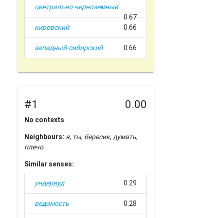
центрально-черноземный
0.67
кировский
0.66
западный-сибирский
0.66
#1
0.00
No contexts
Neighbours:
я
,
ты
,
бересик
,
думать
,
плечо
Similar senses:
ундервуд
0.29
ведомость
0.28