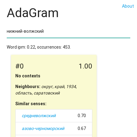
About
AdaGram
Word ipm: 0.22, occurrences: 453.
#0
1.00
No contexts
Neighbours:
округ
,
край
,
1934
,
область
,
саратовский
Similar senses:
средневолжский
0.70
азово-черноморский
0.67