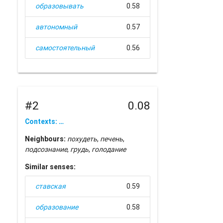
образовывать
0.58
автономный
0.57
самостоятельный
0.56
#2
0.08
Contexts: …
Neighbours:
похудеть
,
печень
,
подсознание
,
грудь
,
голодание
Similar senses:
ставская
0.59
образование
0.58