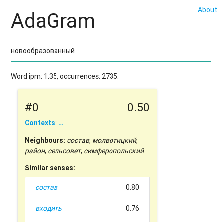
About
AdaGram
Word ipm: 1.35, occurrences: 2735.
#0
0.50
Contexts: …
Neighbours:
состав
,
молвотицкий
,
район
,
сельсовет
,
симферопольский
Similar senses:
состав
0.80
входить
0.76