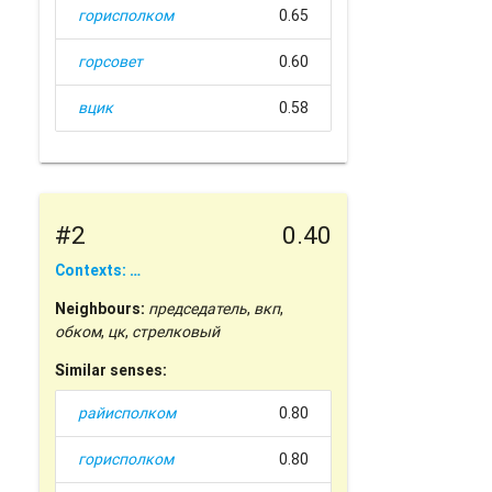
горисполком
0.65
горсовет
0.60
вцик
0.58
#2
0.40
Contexts: …
Neighbours:
председатель
,
вкп
,
обком
,
цк
,
стрелковый
Similar senses:
райисполком
0.80
горисполком
0.80