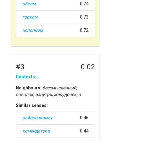
обком
0.74
горком
0.73
исполком
0.72
#3
0.02
Contexts: …
Neighbours:
бессмысленный
,
поводок
,
изнутри
,
желудочек
,
я
Similar senses:
райвоенкомат
0.46
комендатура
0.44