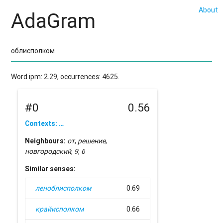
About
AdaGram
Word ipm: 2.29, occurrences: 4625.
#0
0.56
Contexts: …
Neighbours:
от
,
решение
,
новгородский
,
9
,
6
Similar senses:
леноблисполком
0.69
крайисполком
0.66