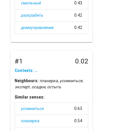
смольный
0.43
разграбить
0.42
домоуправление
0.42
#1
0.02
Contexts: …
Neighbours:
планерка
,
усомниться
,
эксперт
,
осадки
,
остыть
Similar senses:
усомниться
0.63
планерка
0.54