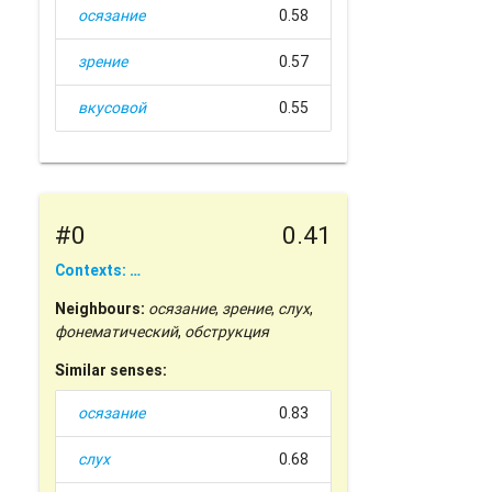
осязание
0.58
зрение
0.57
вкусовой
0.55
#0
0.41
Contexts: …
Neighbours:
осязание
,
зрение
,
слух
,
фонематический
,
обструкция
Similar senses:
осязание
0.83
слух
0.68