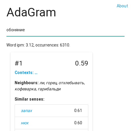
About
AdaGram
Word ipm: 3.12, occurrences: 6310.
#1
0.59
Contexts: …
Neighbours:
ли
,
горец
,
отхлебывать
,
кофеварка
,
гарибальди
Similar senses:
запах
0.61
нюх
0.60