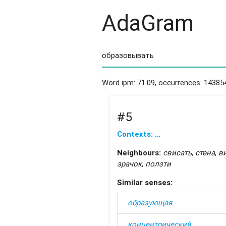
AdaGram
Word ipm: 71.09, occurrences: 143854
#5
Contexts: …
Neighbours:
свисать
,
стена
,
в
зрачок
,
ползти
Similar senses:
образующая
концентрический