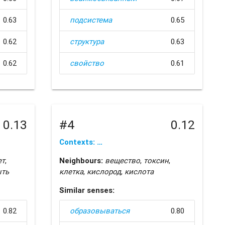
0.63
подсистема
0.65
0.62
структура
0.63
0.62
свойство
0.61
0.13
#4
0.12
Contexts: …
ет
,
Neighbours:
вещество
,
токсин
,
ыть
клетка
,
кислород
,
кислота
Similar senses:
0.82
образовываться
0.80