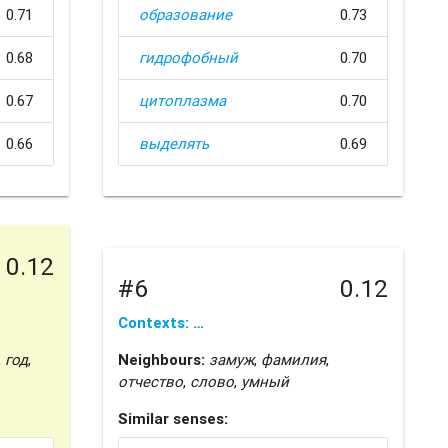
0.71
образование
0.73
0.68
гидрофобный
0.70
0.67
цитоплазма
0.70
0.66
выделять
0.69
0.12
#6
0.12
Contexts: …
,
год
,
Neighbours:
замуж
,
фамилия
,
отчество
,
слово
,
умный
Similar senses: