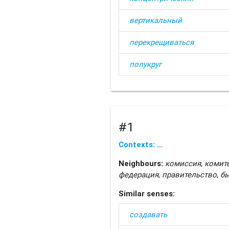
вертикальный
перекрещиваться
полукруг
#1
Contexts: …
Neighbours:
комиссия
,
комит
федерация
,
правительство
,
б
Similar senses:
создавать