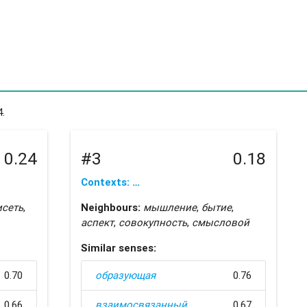
.
0.24
#3
0.18
Contexts: …
исеть
,
Neighbours:
мышление
,
бытие
,
аспект
,
совокупность
,
смысловой
Similar senses:
0.70
образующая
0.76
0.66
взаимосвязанный
0.67