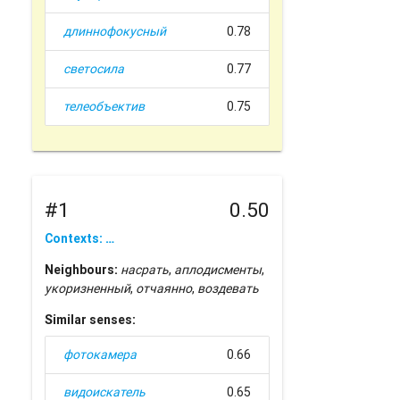
длиннофокусный
0.78
светосила
0.77
телеобъектив
0.75
#1
0.50
Contexts: …
Neighbours:
насрать
,
аплодисменты
,
укоризненный
,
отчаянно
,
воздевать
Similar senses:
фотокамера
0.66
видоискатель
0.65