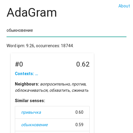
About
AdaGram
Word ipm: 9.26, occurrences: 18744.
#0
0.62
Contexts: …
Neighbours:
вопросительно
,
против
,
облокачиваться
,
обхватить
,
сжинать
Similar senses:
привычка
0.60
обыкновение
0.59