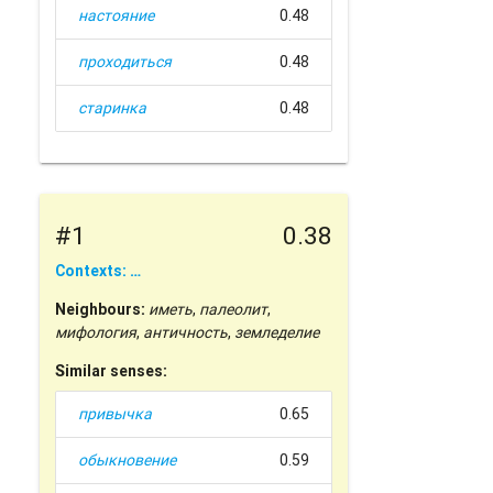
настояние
0.48
проходиться
0.48
старинка
0.48
#1
0.38
Contexts: …
Neighbours:
иметь
,
палеолит
,
мифология
,
античность
,
земледелие
Similar senses:
привычка
0.65
обыкновение
0.59