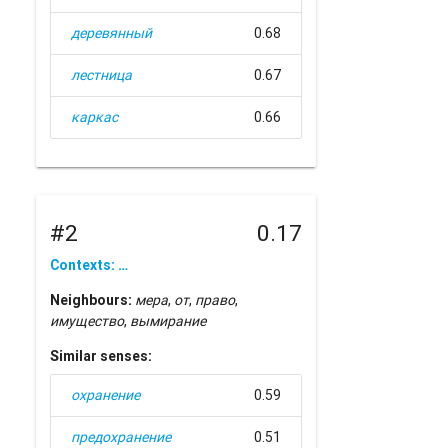
деревянный
0.68
лестница
0.67
каркас
0.66
#2
0.17
Contexts: …
Neighbours:
мера
,
от
,
право
,
имущество
,
вымирание
Similar senses:
охранение
0.59
предохранение
0.51