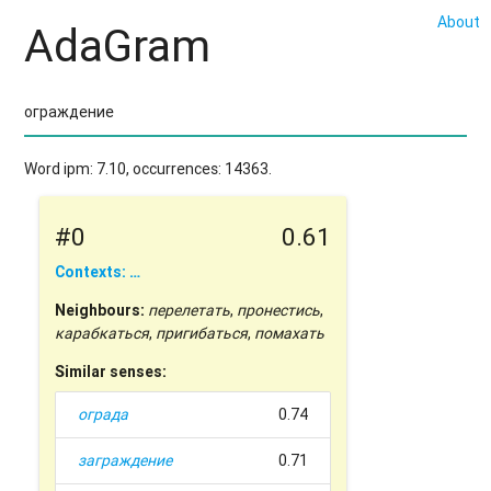
About
AdaGram
Word ipm: 7.10, occurrences: 14363.
#0
0.61
Contexts: …
Neighbours:
перелетать
,
пронестись
,
карабкаться
,
пригибаться
,
помахать
Similar senses:
ограда
0.74
заграждение
0.71