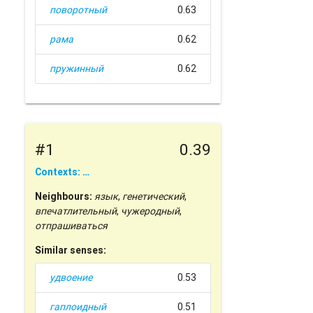
поворотный
0.63
рама
0.62
пружинный
0.62
#1
0.39
Contexts: …
Neighbours:
язык
,
генетический
,
впечатлительный
,
чужеродный
,
отпрашиваться
Similar senses:
удвоение
0.53
гаплоидный
0.51