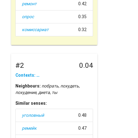
ремонт
0.42
опрос
0.35
комиссариат
0.32
#2
0.04
Contexts: …
Neighbours:
побрать
,
похудеть
,
похудение
,
диета
,
ты
Similar senses:
уголовный
0.48
ремейк
0.47