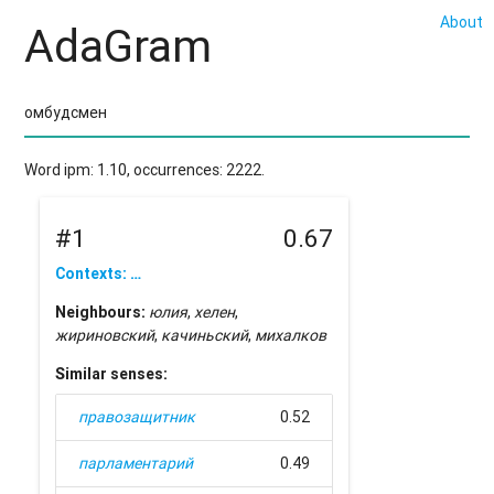
About
AdaGram
Word ipm: 1.10, occurrences: 2222.
#1
0.67
Contexts: …
Neighbours:
юлия
,
хелен
,
жириновский
,
качиньский
,
михалков
Similar senses:
правозащитник
0.52
парламентарий
0.49