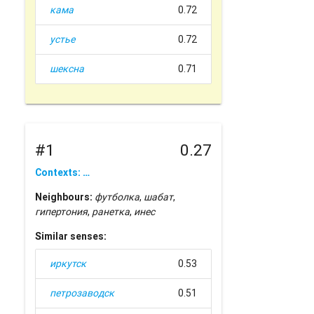
кама
0.72
устье
0.72
шексна
0.71
#1
0.27
Contexts: …
Neighbours:
футболка
,
шабат
,
гипертония
,
ранетка
,
инес
Similar senses:
иркутск
0.53
петрозаводск
0.51