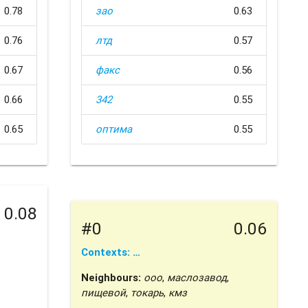
0.78
зао
0.63
0.76
лтд
0.57
0.67
факс
0.56
0.66
342
0.55
0.65
оптима
0.55
0.08
#0
0.06
Contexts: …
Neighbours:
ооо
,
маслозавод
,
пищевой
,
токарь
,
кмз