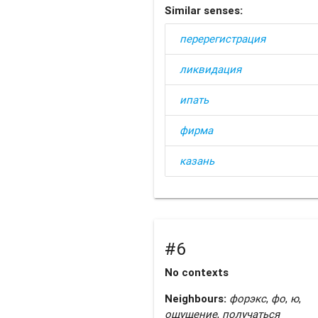
Similar senses:
перерегистрация
ликвидация
ипать
фирма
казань
#6
No contexts
Neighbours:
форэкс
,
фо
,
ю
,
ощущение
,
получаться