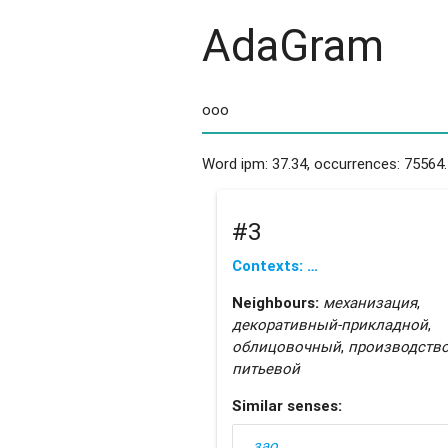
AdaGram
Word ipm: 37.34, occurrences: 75564.
#3
Contexts: …
Neighbours:
механизация
,
декоративный-прикладной
,
облицовочный
,
производств
питьевой
Similar senses:
зао