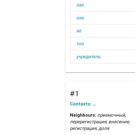
зао
оао
ао
тоо
учредитель
#1
Contexts: …
Neighbours:
приемочный
,
перерегистрация
,
внесение
,
регистрация
,
доля