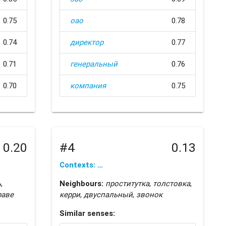
0.75
оао
0.78
0.74
директор
0.77
0.71
генеральный
0.76
0.70
компания
0.75
0.20
#4
0.13
Contexts: …
ь
,
Neighbours:
проститутка
,
толстовка
,
раве
керри
,
двуспальный
,
звонок
Similar senses: