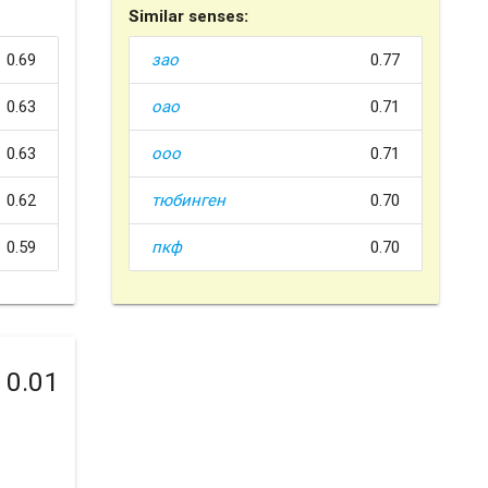
Similar senses:
0.69
зао
0.77
0.63
оао
0.71
0.63
ооо
0.71
0.62
тюбинген
0.70
0.59
пкф
0.70
0.01