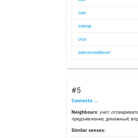
оао
завод
ооо
мясокомбинат
#5
Contexts: …
Neighbours:
учет
,
оговариват
предъявление
,
денежный
,
вп
Similar senses: