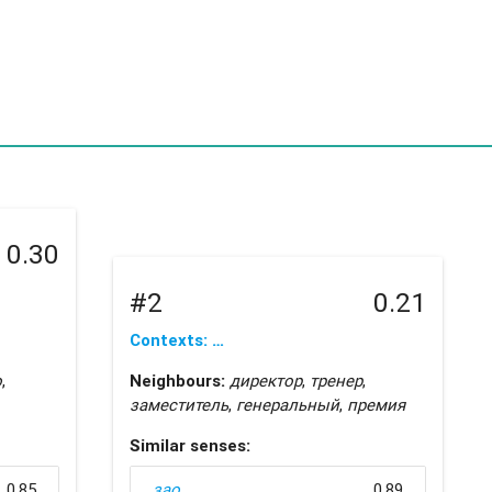
0.30
#2
0.21
Contexts: …
о
,
Neighbours:
директор
,
тренер
,
заместитель
,
генеральный
,
премия
Similar senses:
0.85
зао
0.89