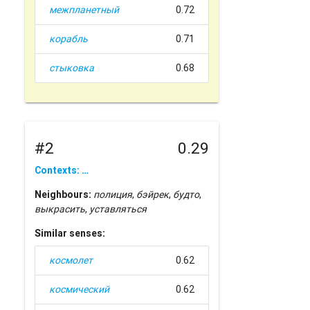
межпланетный
0.72
корабль
0.71
стыковка
0.68
#2
0.29
Contexts: …
Neighbours:
полиция
,
бэйрек
,
будто
,
выкрасить
,
уставляться
Similar senses:
космолет
0.62
космический
0.62