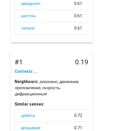
звездолет
0.61
шаттлы
0.61
челнок
0.61
#1
0.19
Contexts: …
Neighbours:
резонанс
,
движение
,
преломление
,
скорость
,
дифракционный
Similar senses:
орбита
0.72
вращение
0.71