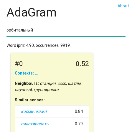
About
AdaGram
Word ipm: 4.90, occurrences: 9919.
#0
0.52
Contexts: …
Neighbours:
станция
,
ссср
,
шатлы
,
научный
,
группировка
Similar senses:
космический
0.84
пилотировать
0.79