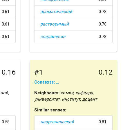
0.61
ароматический
0.78
0.61
растворимый
0.78
0.61
соединение
0.78
0.16
#1
0.12
Contexts: …
овой
,
Neighbours:
химия
,
кафедра
,
университет
,
институт
,
доцент
Similar senses:
0.58
неорганический
0.81