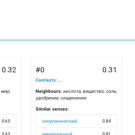
0.32
#0
0.31
Contexts: …
,
мир
,
Neighbours:
кислота
,
вещество
,
соль
,
удобрение
,
соединение
Similar senses:
0.65
неорганический
0.84
0.63
минеральный
0.81