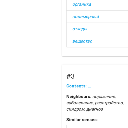
органика
полимерный
отходы
вещество
#3
Contexts: …
Neighbours:
поражение
,
заболевание
,
расстройство
,
синдром
,
диагноз
Similar senses: