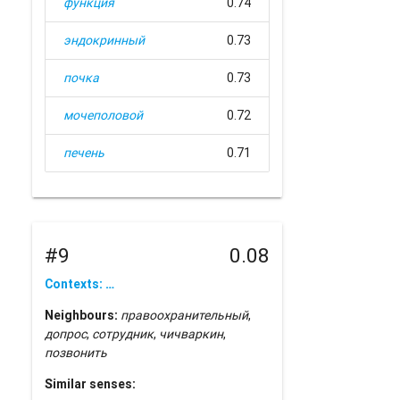
функция
0.74
эндокринный
0.73
почка
0.73
мочеполовой
0.72
печень
0.71
#9
0.08
Contexts: …
Neighbours:
правоохранительный
,
допрос
,
сотрудник
,
чичваркин
,
позвонить
Similar senses: