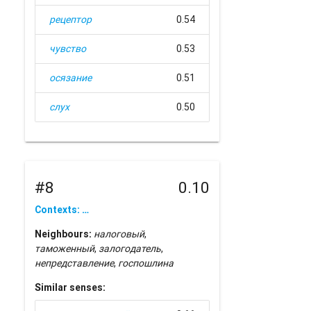
рецептор
0.54
чувство
0.53
осязание
0.51
слух
0.50
#8
0.10
Contexts: …
Neighbours:
налоговый
,
таможенный
,
залогодатель
,
непредставление
,
госпошлина
Similar senses: