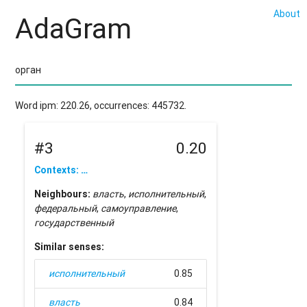
About
AdaGram
Word ipm: 220.26, occurrences: 445732.
#3
0.20
Contexts: …
Neighbours:
власть
,
исполнительный
,
федеральный
,
самоуправление
,
государственный
Similar senses:
исполнительный
0.85
власть
0.84