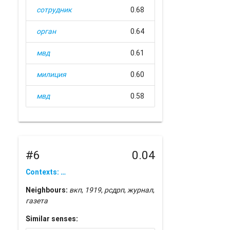
сотрудник
0.68
орган
0.64
мвд
0.61
милиция
0.60
мвд
0.58
#6
0.04
Contexts: …
Neighbours:
вкп
,
1919
,
рсдрп
,
журнал
,
газета
Similar senses: