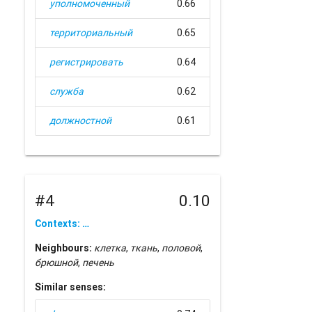
уполномоченный
0.66
территориальный
0.65
регистрировать
0.64
служба
0.62
должностной
0.61
#4
0.10
Contexts: …
Neighbours:
клетка
,
ткань
,
половой
,
брюшной
,
печень
Similar senses: