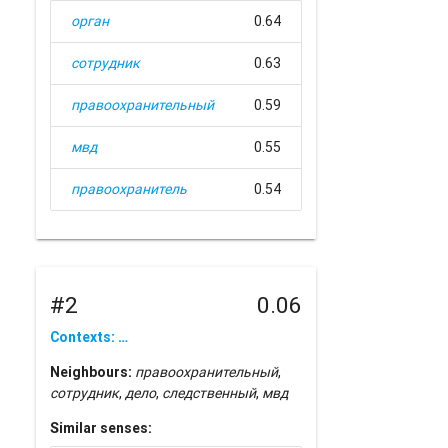
орган
0.64
сотрудник
0.63
правоохранительный
0.59
мвд
0.55
правоохранитель
0.54
#2
0.06
Contexts: …
Neighbours:
правоохранительный
,
сотрудник
,
дело
,
следственный
,
мвд
Similar senses: