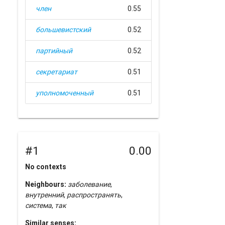
член
0.55
большевистский
0.52
партийный
0.52
секретариат
0.51
уполномоченный
0.51
#1
0.00
No contexts
Neighbours:
заболевание
,
внутренний
,
распространять
,
система
,
так
Similar senses: