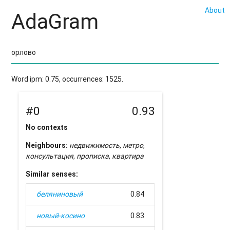
About
AdaGram
Word ipm: 0.75, occurrences: 1525.
#0
0.93
No contexts
Neighbours:
недвижимость
,
метро
,
консультация
,
прописка
,
квартира
Similar senses:
беляниновый
0.84
новый-косино
0.83