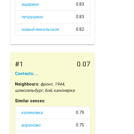
ащерино
0.83
петрушино
0.83
новый-никольское
0.82
#1
0.07
Contexts: …
Neighbours:
фронт
,
1944
,
шлиссельбург
,
бой
,
канонерка
Similar senses:
калиновка
0.79
вороново
0.75