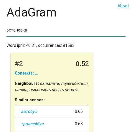
About
AdaGram
Word ipm: 40.31, occurrences: 81583.
#2
0.52
Contexts: …
Neighbours:
вывалить
,
перегибаться
,
пашка
,
высовываться
,
отпивать
Similar senses:
автобус
0.66
троллейбус
0.63