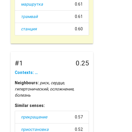
маршрутка
0.61
трамвай
0.61
станция
0.60
#1
0.25
Contexts: …
Neighbours:
риск
,
сердце
,
гипертонический
,
осложнение
,
болезнь
Similar senses:
прекращение
0.57
приостановка
0.52