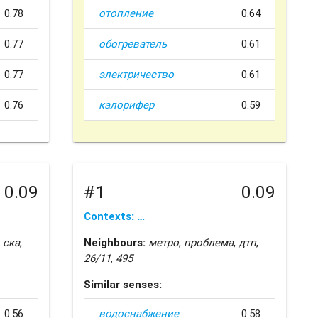
0.78
отопление
0.64
0.77
обогреватель
0.61
0.77
электричество
0.61
0.76
калорифер
0.59
0.09
#1
0.09
Contexts: …
,
ска
,
Neighbours:
метро
,
проблема
,
дтп
,
26/11
,
495
Similar senses:
0.56
водоснабжение
0.58