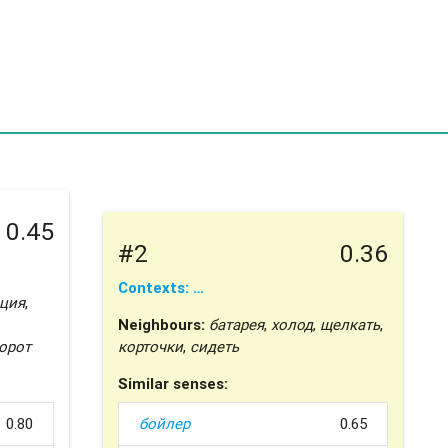
0.45
#2
0.36
Contexts: …
ция
,
Neighbours:
батарея
,
холод
,
щелкать
,
орот
корточки
,
сидеть
Similar senses:
0.80
бойлер
0.65