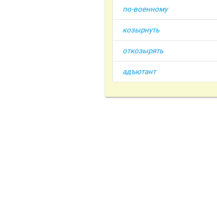
по-военному
козырнуть
откозырять
адъютант