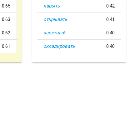
0.65
нарыть
0.42
0.63
открывать
0.41
0.62
заветный
0.40
0.61
складировать
0.40