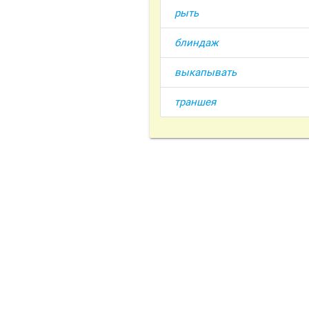
рыть
блиндаж
выкапывать
траншея