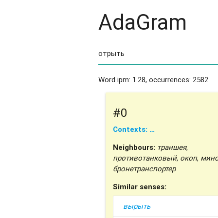
AdaGram
Word ipm: 1.28, occurrences: 2582.
#0
Contexts: …
Neighbours:
траншея
,
противотанковый
,
окоп
,
мин
бронетранспортер
Similar senses:
вырыть