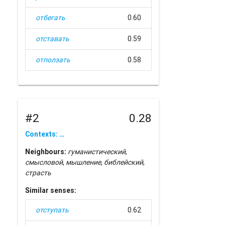
отбегать
0.60
отставать
0.59
отползать
0.58
#2
0.28
Contexts: …
Neighbours:
гуманистический
,
смысловой
,
мышление
,
библейский
,
страсть
Similar senses:
отступать
0.62