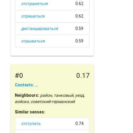
отстраняться
0.62
отрешаться
0.62
дистанцироваться
0.59
отрываться
0.59
#0
0.17
Contexts: …
Neighbours:
район
,
танковый
,
уезд
,
войско
,
советский-германский
Similar senses:
отступать
0.74