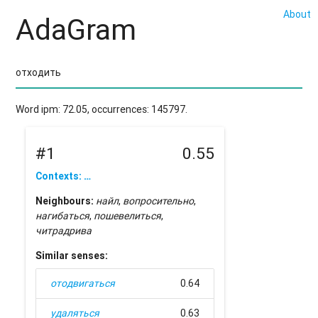
About
AdaGram
Word ipm: 72.05, occurrences: 145797.
#1
0.55
Contexts: …
Neighbours:
найл
,
вопросительно
,
нагибаться
,
пошевелиться
,
читрадрива
Similar senses:
отодвигаться
0.64
удаляться
0.63