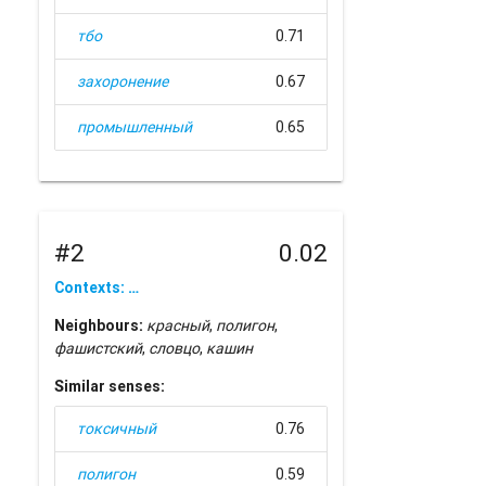
тбо
0.71
захоронение
0.67
промышленный
0.65
#2
0.02
Contexts: …
Neighbours:
красный
,
полигон
,
фашистский
,
словцо
,
кашин
Similar senses:
токсичный
0.76
полигон
0.59