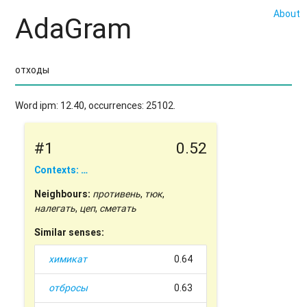
About
AdaGram
Word ipm: 12.40, occurrences: 25102.
#1
0.52
Contexts: …
Neighbours:
противень
,
тюк
,
налегать
,
цеп
,
сметать
Similar senses:
химикат
0.64
отбросы
0.63