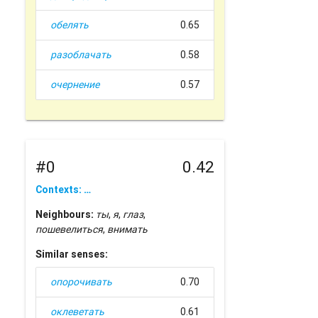
обелять
0.65
разоблачать
0.58
очернение
0.57
#0
0.42
Contexts: …
Neighbours:
ты
,
я
,
глаз
,
пошевелиться
,
внимать
Similar senses:
опорочивать
0.70
оклеветать
0.61