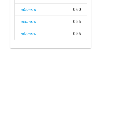
обелять
0.60
чернить
0.55
обелять
0.55