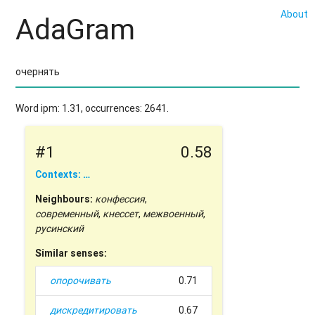
About
AdaGram
Word ipm: 1.31, occurrences: 2641.
#1
0.58
Contexts: …
Neighbours:
конфессия
,
современный
,
кнессет
,
межвоенный
,
русинский
Similar senses:
опорочивать
0.71
дискредитировать
0.67