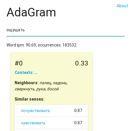
About
AdaGram
Word ipm: 90.69, occurrences: 183532.
#0
0.33
Contexts: …
Neighbours:
палец
,
ладонь
,
сверкнуть
,
рука
,
босой
Similar senses:
почувствовать
0.87
чувствовать
0.87