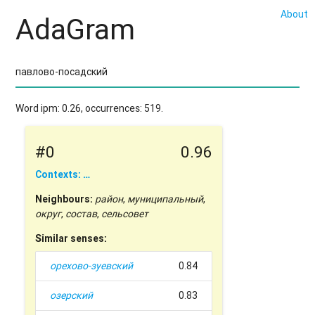
About
AdaGram
Word ipm: 0.26, occurrences: 519.
#0
0.96
Contexts: …
Neighbours:
район
,
муниципальный
,
округ
,
состав
,
сельсовет
Similar senses:
орехово-зуевский
0.84
озерский
0.83