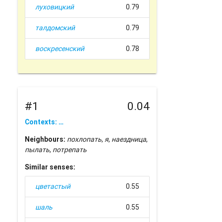
луховицкий
0.79
талдомский
0.79
воскресенский
0.78
#1
0.04
Contexts: …
Neighbours:
похлопать
,
я
,
наездница
,
пылать
,
потрепать
Similar senses:
цветастый
0.55
шаль
0.55