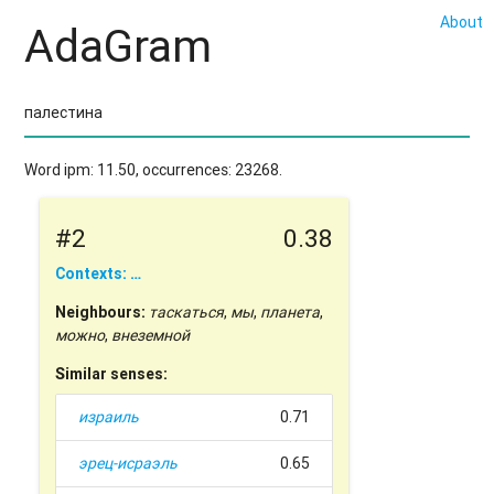
About
AdaGram
Word ipm: 11.50, occurrences: 23268.
#2
0.38
Contexts: …
Neighbours:
таскаться
,
мы
,
планета
,
можно
,
внеземной
Similar senses:
израиль
0.71
эрец-исраэль
0.65