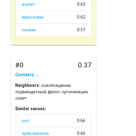
египет
0.63
иерусалим
0.62
ханаан
0.57
#0
0.37
Contexts: …
Neighbours:
освобождение
,
подмандатный
,
фронт
,
организация
,
совет
Similar senses:
ооп
0.66
эрец-исраэль
0.66