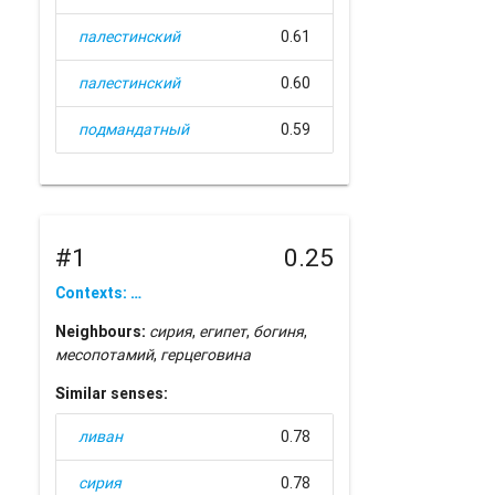
палестинский
0.61
палестинский
0.60
подмандатный
0.59
#1
0.25
Contexts: …
Neighbours:
сирия
,
египет
,
богиня
,
месопотамий
,
герцеговина
Similar senses:
ливан
0.78
сирия
0.78