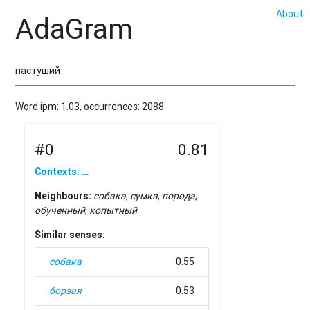
About
AdaGram
Word ipm: 1.03, occurrences: 2088.
#0
0.81
Contexts: …
Neighbours:
собака
,
сумка
,
порода
,
обученный
,
копытный
Similar senses:
собака
0.55
борзая
0.53