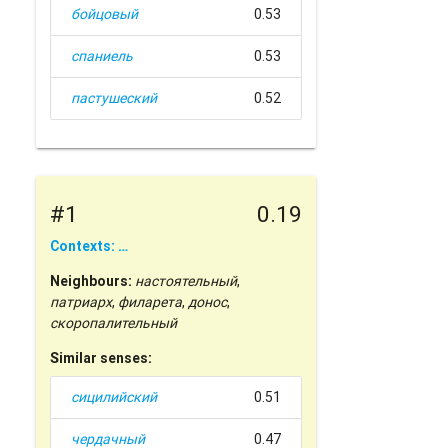
бойцовый
0.53
спаниель
0.53
пастушеский
0.52
#1
0.19
Contexts: …
Neighbours:
настоятельный
,
патриарх
,
филарета
,
донос
,
скоропалительный
Similar senses:
сицилийский
0.51
чердачный
0.47