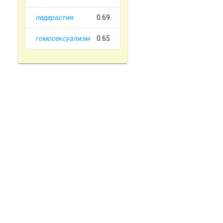
педерастия
0.69
гомосексуализм
0.65