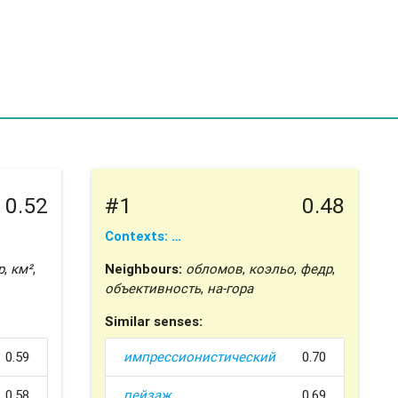
0.52
#1
0.48
Contexts: …
р
,
км²
,
Neighbours:
обломов
,
коэльо
,
федр
,
объективность
,
на-гора
Similar senses:
0.59
импрессионистический
0.70
0.58
пейзаж
0.69