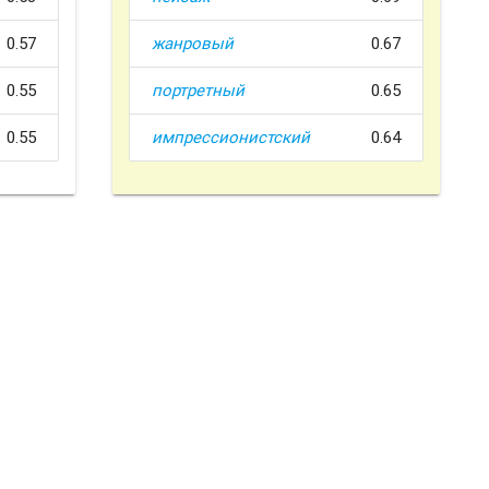
0.57
жанровый
0.67
0.55
портретный
0.65
0.55
импрессионистский
0.64