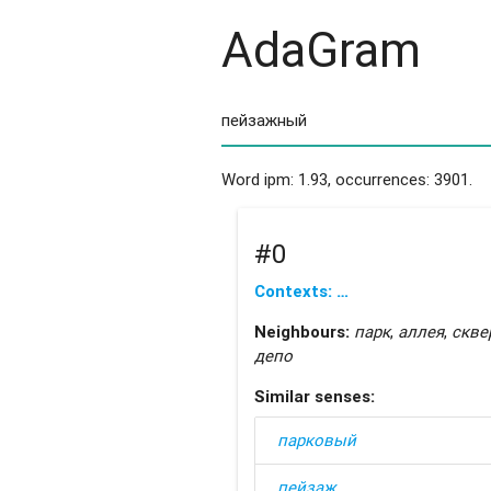
AdaGram
Word ipm: 1.93, occurrences: 3901.
#0
Contexts: …
Neighbours:
парк
,
аллея
,
скве
депо
Similar senses:
парковый
пейзаж