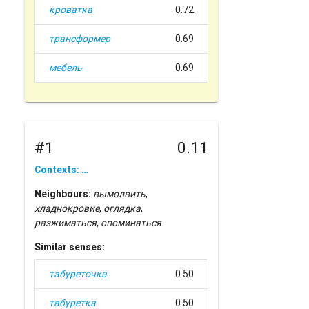
кроватка
0.72
трансформер
0.69
мебель
0.69
#1
0.11
Contexts: …
Neighbours:
вымолвить
,
хладнокровие
,
оглядка
,
разжиматься
,
опоминаться
Similar senses:
табуреточка
0.50
табуретка
0.50