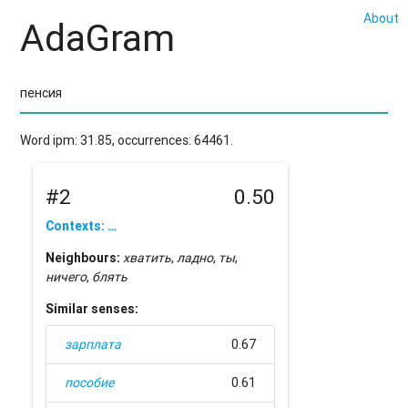
About
AdaGram
Word ipm: 31.85, occurrences: 64461.
#2
0.50
Contexts: …
Neighbours:
хватить
,
ладно
,
ты
,
ничего
,
блять
Similar senses:
зарплата
0.67
пособие
0.61