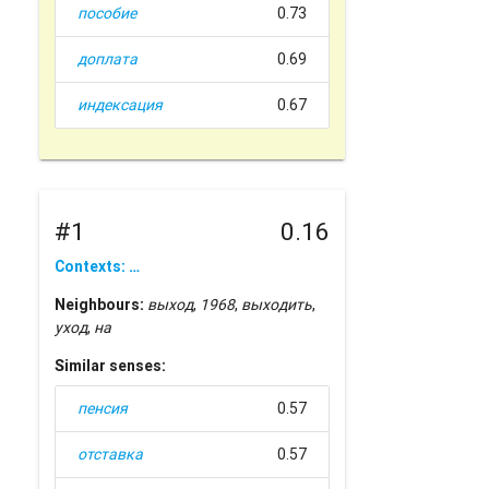
пособие
0.73
доплата
0.69
индексация
0.67
#1
0.16
Contexts: …
Neighbours:
выход
,
1968
,
выходить
,
уход
,
на
Similar senses:
пенсия
0.57
отставка
0.57