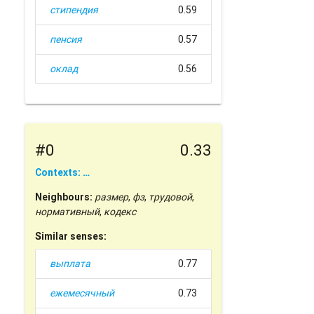
стипендия
0.59
пенсия
0.57
оклад
0.56
#0
0.33
Contexts: …
Neighbours:
размер
,
фз
,
трудовой
,
нормативный
,
кодекс
Similar senses:
выплата
0.77
ежемесячный
0.73