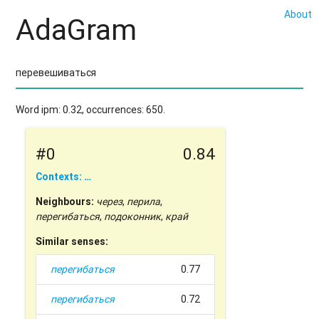
About
AdaGram
Word ipm: 0.32, occurrences: 650.
#0
0.84
Contexts: …
Neighbours:
через
,
перила
,
перегибаться
,
подоконник
,
край
Similar senses:
перегибаться
0.77
перегибаться
0.72