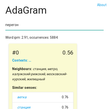
About
AdaGram
Word ipm: 2.91, occurrences: 5884.
#0
0.56
Contexts: …
Neighbours:
станция
,
метро
,
калужский-рижский
,
московский-
курский
,
жилищный
Similar senses:
ветка
0.76
станция
0.76