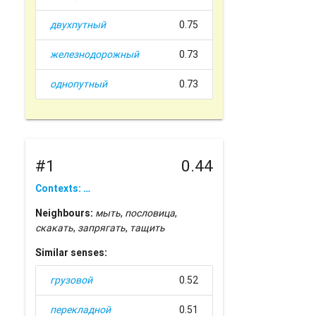
двухпутный
0.75
железнодорожный
0.73
однопутный
0.73
#1
0.44
Contexts: …
Neighbours:
мыть
,
пословица
,
скакать
,
запрягать
,
тащить
Similar senses:
грузовой
0.52
перекладной
0.51