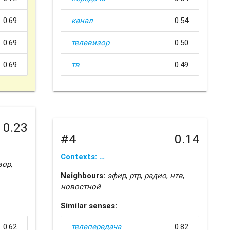
0.69
канал
0.54
0.69
телевизор
0.50
0.69
тв
0.49
0.23
#4
0.14
Contexts: …
вор
,
Neighbours:
эфир
,
ртр
,
радио
,
нтв
,
новостной
Similar senses:
0.62
телепередача
0.82