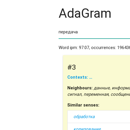
AdaGram
Word ipm: 97.07, occurrences: 196436
#3
Contexts: …
Neighbours:
данные
,
информ
сигнал
,
переменная
,
сообщен
Similar senses:
обработка
кодирование