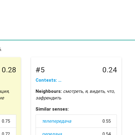
.
0.28
#5
0.24
Contexts: …
ация
,
Neighbours:
смотреть
,
я
,
видеть
,
что
,
ие
зафрендить
Similar senses:
0.75
телепередача
0.55
0.72
передача
0.54