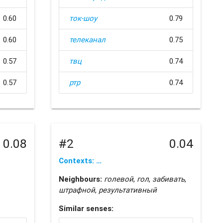
0.60
ток-шоу
0.79
0.60
телеканал
0.75
0.57
твц
0.74
0.57
ртр
0.74
0.08
#2
0.04
Contexts: …
Neighbours:
голевой
,
гол
,
забивать
,
штрафной
,
результативный
Similar senses: