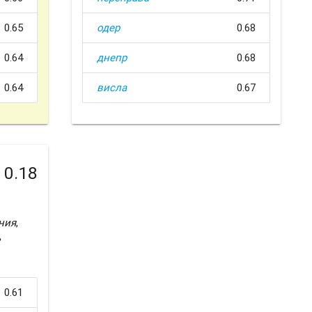
0.65
одер
0.68
0.64
днепр
0.68
0.64
висла
0.67
0.18
ния
,
ь
0.61