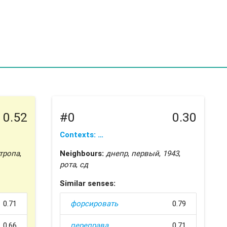
0.52
#0
0.30
Contexts: …
тропа
,
Neighbours:
днепр
,
первый
,
1943
,
рота
,
сд
Similar senses:
0.71
форсировать
0.79
0.66
переправа
0.71