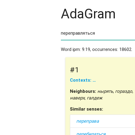
AdaGram
Word ipm: 9.19, occurrences: 18602.
#1
Contexts: …
Neighbours:
нырять
,
гораздо
,
наверх
,
галдеж
Similar senses:
переправа
перебираться