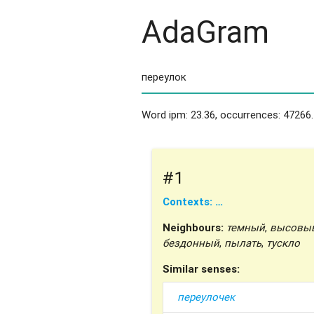
AdaGram
Word ipm: 23.36, occurrences: 47266.
#1
Contexts: …
Neighbours:
темный
,
высовыв
бездонный
,
пылать
,
тускло
Similar senses:
переулочек