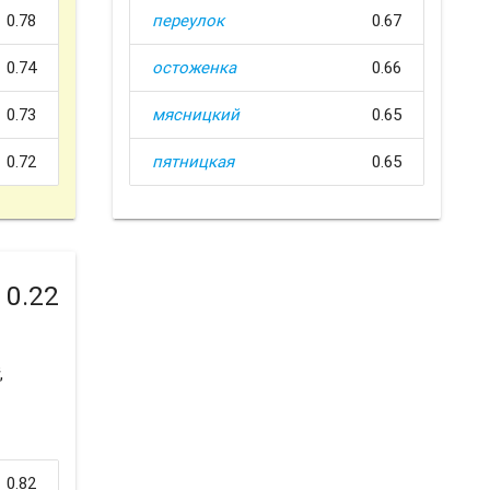
0.78
переулок
0.67
0.74
остоженка
0.66
0.73
мясницкий
0.65
0.72
пятницкая
0.65
0.22
,
0.82