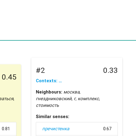
#2
0.33
0.45
Contexts: …
Neighbours:
москва
,
аться
,
гнездниковский
,
г
,
комплекс
,
стоимость
Similar senses:
0.81
пречистенка
0.67