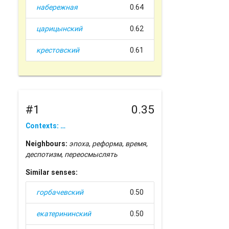
набережная
0.64
царицынский
0.62
крестовский
0.61
#1
0.35
Contexts: …
Neighbours:
эпоха
,
реформа
,
время
,
деспотизм
,
переосмыслять
Similar senses:
горбачевский
0.50
екатерининский
0.50