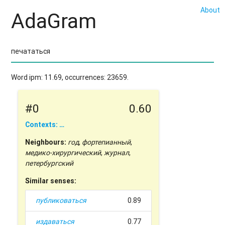
About
AdaGram
Word ipm: 11.69, occurrences: 23659.
#0
0.60
Contexts: …
Neighbours:
год
,
фортепианный
,
медико-хирургический
,
журнал
,
петербургский
Similar senses:
публиковаться
0.89
издаваться
0.77