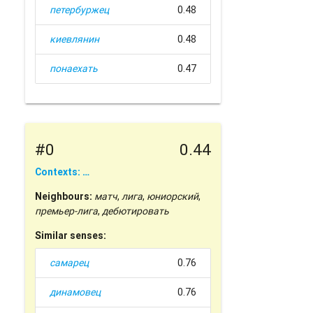
петербуржец
0.48
киевлянин
0.48
понаехать
0.47
#0
0.44
Contexts: …
Neighbours:
матч
,
лига
,
юниорский
,
премьер-лига
,
дебютировать
Similar senses:
самарец
0.76
динамовец
0.76