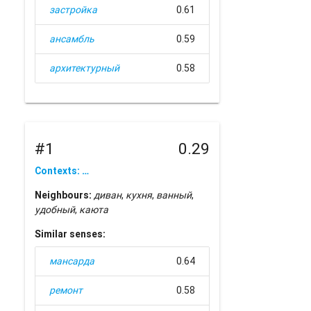
застройка
0.61
ансамбль
0.59
архитектурный
0.58
#1
0.29
Contexts: …
Neighbours:
диван
,
кухня
,
ванный
,
удобный
,
каюта
Similar senses:
мансарда
0.64
ремонт
0.58